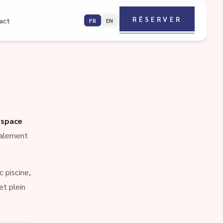
RÉSERVER
act
FR
EN
espace
galement
 piscine,
et plein