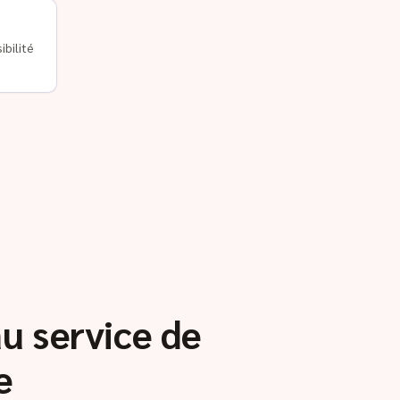
ibilité
au service de
e