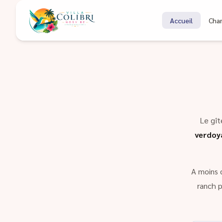
Bienvenue à Coli
Accueil
Cha
Gîte à Nosy Be Madagascar
Le gît
verdoy
A moins 
ranch p