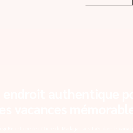
 endroit authentique p
es vacances mémorabl
osy Be
est une île côtière de Madagascar située dans le
canal