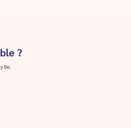
ble ?
y Be.