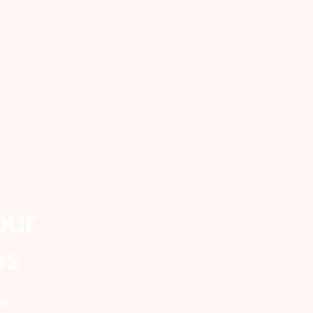
our
es
 du