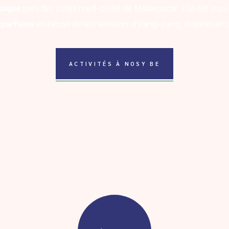
bique
près des côtes nord-ouest de Madagascar. Elle est aussi
x parfums
en raison de ses senteurs d'ylang-ylang, d'épices et d
ACTIVITÉS À NOSY BE