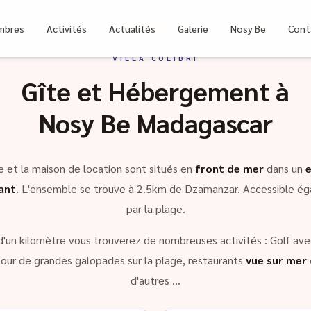
bri
mbres
Activités
Actualités
Galerie
Nosy Be
Cont
VILLA COLIBRI
Gîte et Hébergement à
Nosy Be Madagascar
e et la maison de location sont situés en
front de mer
dans un
ant
. L'ensemble se trouve à 2.5km de Dzamanzar. Accessible é
par la plage.
d'un kilomètre vous trouverez de nombreuses activités : Golf avec
our de grandes galopades sur la plage, restaurants
vue sur mer
d'autres …