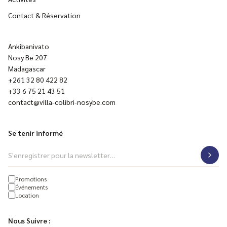
Contact & Réservation
Ankibanivato
Nosy Be 207
Madagascar
+261 32 80 422 82
+33 6 75 21 43 51
contact@villa-colibri-nosybe.com
Se tenir informé
S'enregistrer pour la newsletter…
Centres d'intérêt
Promotions
Événements
Location
Nous Suivre :