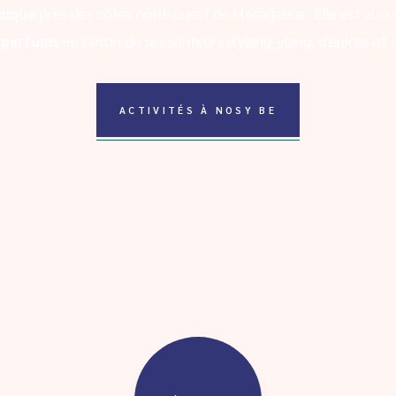
bique
près des côtes nord-ouest de Madagascar. Elle est aussi
x parfums
en raison de ses senteurs d'ylang-ylang, d'épices et d
ACTIVITÉS À NOSY BE