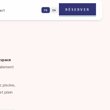
RÉSERVER
act
FR
EN
espace
galement
 piscine,
et plein