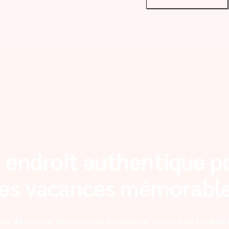
 endroit authentique p
es vacances mémorabl
osy Be
est une île côtière de Madagascar située dans le
canal