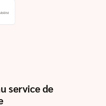
ibilité
au service de
e