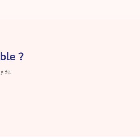
ble ?
y Be.