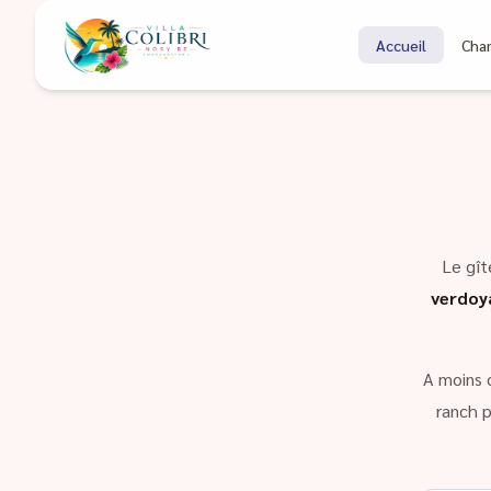
Bienvenue à Coli
Accueil
Cha
Gîte à Nosy Be Madagascar
Le gît
verdoy
A moins 
ranch p