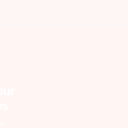
our
es
 du