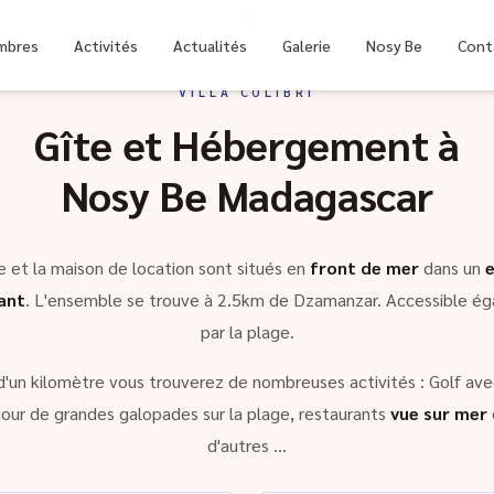
bri
mbres
Activités
Actualités
Galerie
Nosy Be
Cont
VILLA COLIBRI
Gîte et Hébergement à
Nosy Be Madagascar
e et la maison de location sont situés en
front de mer
dans un
ant
. L'ensemble se trouve à 2.5km de Dzamanzar. Accessible é
par la plage.
d'un kilomètre vous trouverez de nombreuses activités : Golf avec
our de grandes galopades sur la plage, restaurants
vue sur mer
d'autres …