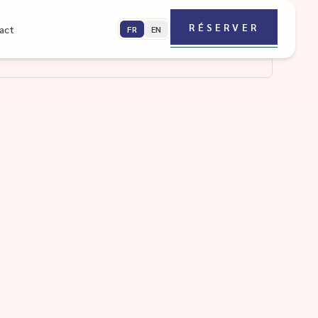
RÉSERVER
act
FR
EN