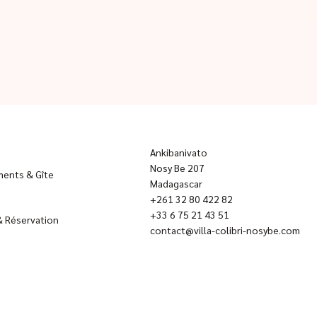
Ankibanivato
Nosy Be 207
ents & Gîte
Madagascar
+261 32 80 422 82
+33 6 75 21 43 51
& Réservation
contact@villa-colibri-nosybe.com