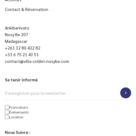
Contact & Réservation
Ankibanivato
Nosy Be 207
Madagascar
+261 32 80 422 82
+33 6 75 21 43 51
contact@villa-colibri-nosybe.com
Se tenir informé
S'enregistrer pour la newsletter…
Centres d'intérêt
Promotions
Événements
Location
Nous Suivre :