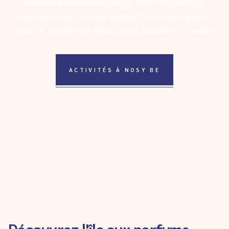
canal du Mozambique
près des côtes nord-ouest de
Madagascar. Elle est aussi appelée
l'île aux parfums
en
raison de ses senteurs d'ylang-ylang, d'épices et de vanille.
ACTIVITÉS À NOSY BE
Découvrez l'île aux parfums