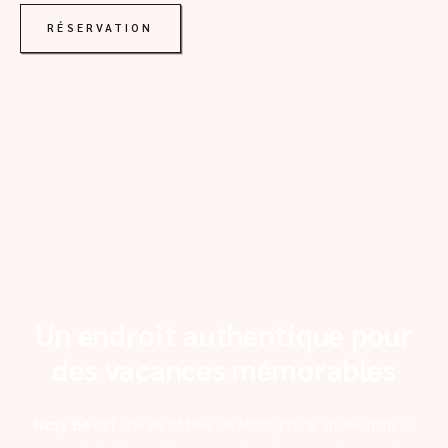
RÉSERVATION
Un endroit authentique pour
des vacances mémorables
Nosy Be
est une île côtière de Madagascar située dans le