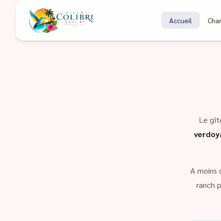
Bienvenue à Coli
Accueil
Cha
Gîte à Nosy Be Madagascar
Le gît
verdoy
A moins 
ranch p