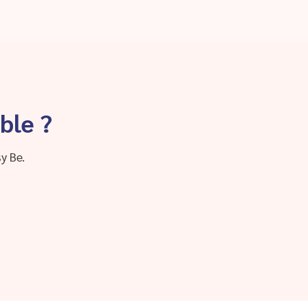
ble ?
y Be.