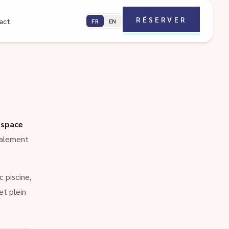
RÉSERVER
act
FR
EN
espace
galement
 piscine,
et plein