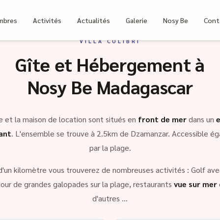
bri
mbres
Activités
Actualités
Galerie
Nosy Be
Cont
VILLA COLIBRI
Gîte et Hébergement à
Nosy Be Madagascar
e et la maison de location sont situés en
front de mer
dans un
ant
. L'ensemble se trouve à 2.5km de Dzamanzar. Accessible é
par la plage.
d'un kilomètre vous trouverez de nombreuses activités : Golf avec
our de grandes galopades sur la plage, restaurants
vue sur mer
d'autres …