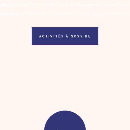
bique
près des côtes nord-ouest de Madagascar. Elle est aussi
x parfums
en raison de ses senteurs d'ylang-ylang, d'épices et d
ACTIVITÉS À NOSY BE