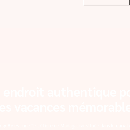
 endroit authentique p
es vacances mémorabl
osy Be
est une île côtière de Madagascar située dans le
canal