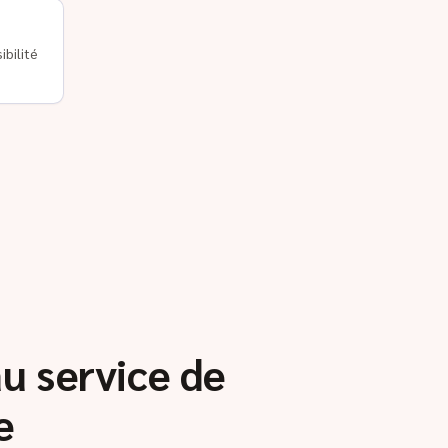
ibilité
au service de
e