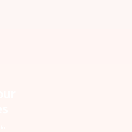
our
es
 du