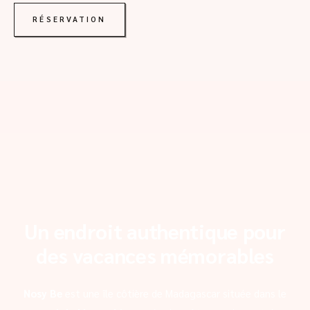
RÉSERVATION
Un endroit authentique pour
des vacances mémorables
Nosy Be
est une île côtière de Madagascar située dans le