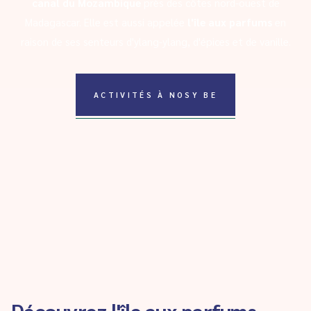
canal du Mozambique
près des côtes nord-ouest de
Madagascar. Elle est aussi appelée
l'île aux parfums
en
raison de ses senteurs d'ylang-ylang, d'épices et de vanille.
ACTIVITÉS À NOSY BE
Découvrez l'île aux parfums