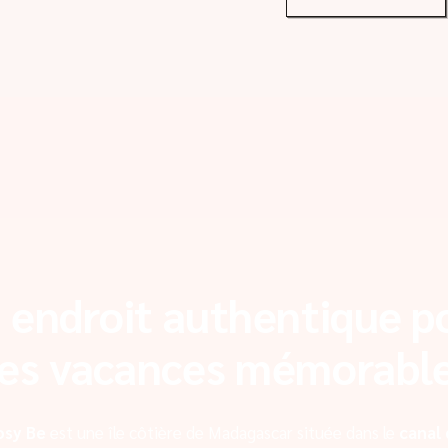
 endroit authentique p
es vacances mémorabl
osy Be
est une île côtière de Madagascar située dans le
canal