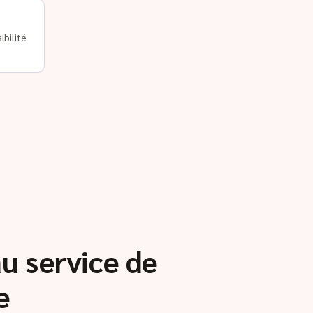
ibilité
au service de
e