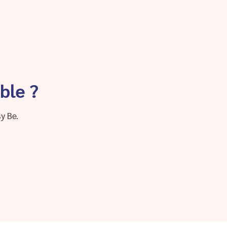
ble ?
y Be.