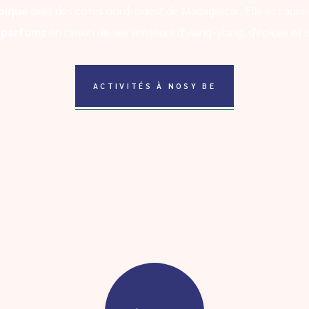
bique
près des côtes nord-ouest de Madagascar. Elle est aussi
x parfums
en raison de ses senteurs d'ylang-ylang, d'épices et d
ACTIVITÉS À NOSY BE