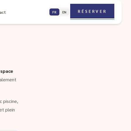
RÉSERVER
act
FR
EN
espace
galement
 piscine,
et plein