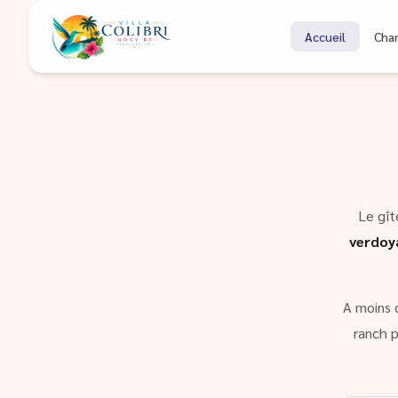
Bienvenue à Coli
Accueil
Cha
Gîte à Nosy Be Madagascar
Le gît
verdoy
A moins 
ranch p