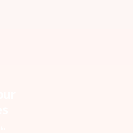
our
es
 du