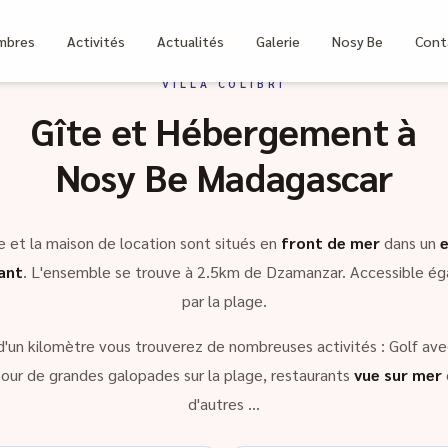
bri
mbres
Activités
Actualités
Galerie
Nosy Be
Cont
VILLA COLIBRI
Gîte et Hébergement à
Nosy Be Madagascar
e et la maison de location sont situés en
front de mer
dans un
ant
. L'ensemble se trouve à 2.5km de Dzamanzar. Accessible é
par la plage.
d'un kilomètre vous trouverez de nombreuses activités : Golf avec
our de grandes galopades sur la plage, restaurants
vue sur mer
d'autres …