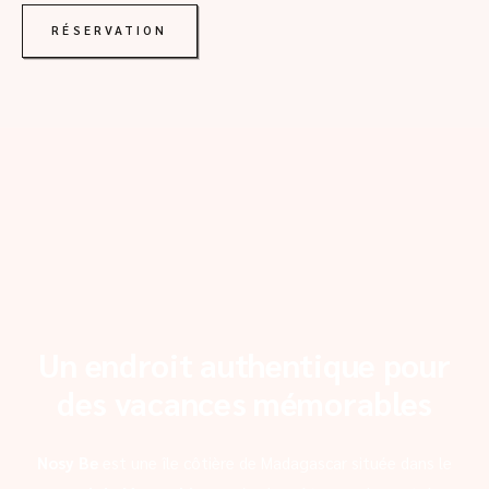
RÉSERVATION
Un endroit authentique pour
des vacances mémorables
Nosy Be
est une île côtière de Madagascar située dans le