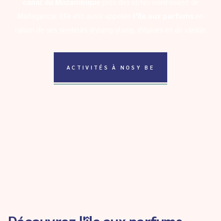
canal du Mozambique
près des côtes nord-ouest de
Madagascar. Elle est aussi appelée
l'île aux parfums
en
raison de ses senteurs d'ylang-ylang, d'épices et de vanille.
ACTIVITÉS À NOSY BE
Découvrez l'île aux parfums