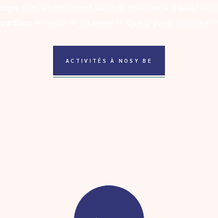
bique
près des côtes nord-ouest de Madagascar. Elle est aussi
x parfums
en raison de ses senteurs d'ylang-ylang, d'épices et d
ACTIVITÉS À NOSY BE