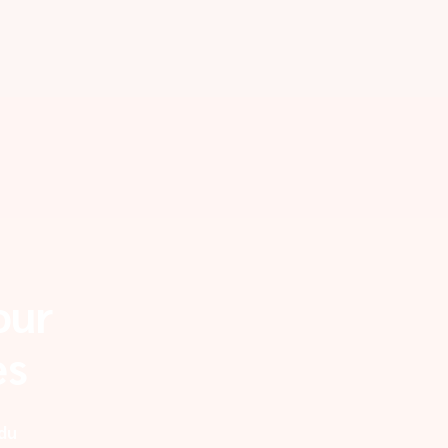
our
es
 du