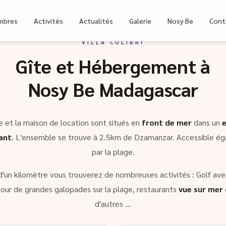
bri
mbres
Activités
Actualités
Galerie
Nosy Be
Cont
VILLA COLIBRI
Gîte et Hébergement à
Nosy Be Madagascar
e et la maison de location sont situés en
front de mer
dans un
ant
. L'ensemble se trouve à 2.5km de Dzamanzar. Accessible é
par la plage.
d'un kilomètre vous trouverez de nombreuses activités : Golf avec
our de grandes galopades sur la plage, restaurants
vue sur mer
d'autres …