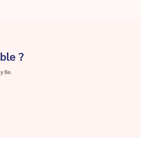
ble ?
y Be.