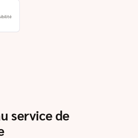
ibilité
au service de
e