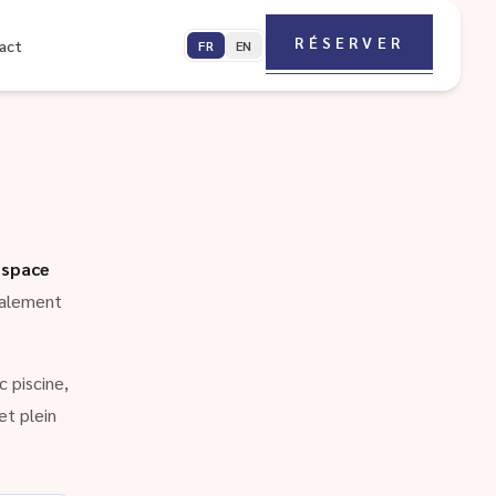
RÉSERVER
act
FR
EN
espace
galement
 piscine,
et plein