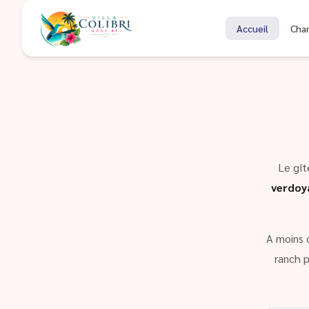
Bienvenue à Coli
Accueil
Cha
Gîte à Nosy Be Madagascar
Le gît
verdoy
A moins 
ranch p