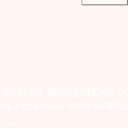
 endroit authentique p
es vacances mémorabl
osy Be
est une île côtière de Madagascar située dans le
canal