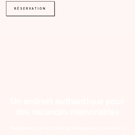
RÉSERVATION
Un endroit authentique pour
des vacances mémorables
Nosy Be
est une île côtière de Madagascar située dans le