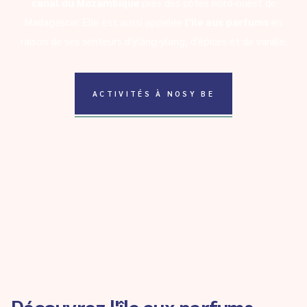
canal du Mozambique
près des côtes nord-ouest de
Madagascar. Elle est aussi appelée
l'île aux parfums
en
raison de ses senteurs d'ylang-ylang, d'épices et de vanille.
ACTIVITÉS À NOSY BE
Découvrez l'île aux parfums