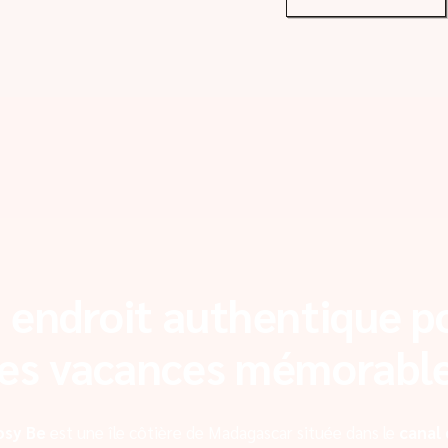
 endroit authentique p
es vacances mémorabl
osy Be
est une île côtière de Madagascar située dans le
canal