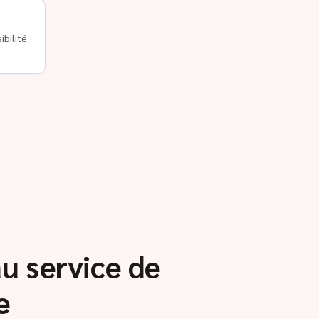
ibilité
au service de
e