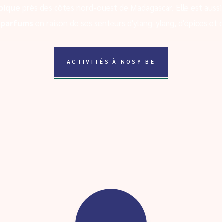
bique
près des côtes nord-ouest de Madagascar. Elle est aussi
x parfums
en raison de ses senteurs d'ylang-ylang, d'épices et d
ACTIVITÉS À NOSY BE