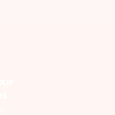
our
es
 du