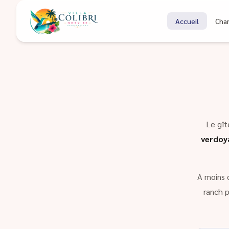
Bienvenue à Coli
Accueil
Cha
Gîte à Nosy Be Madagascar
Le gît
verdoy
A moins 
ranch p