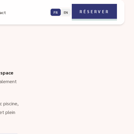
RÉSERVER
act
FR
EN
espace
galement
 piscine,
et plein