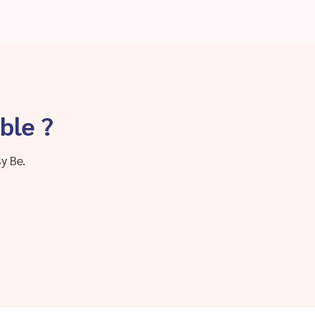
ble ?
y Be.