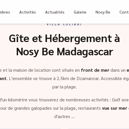
bri
mbres
Activités
Actualités
Galerie
Nosy Be
Cont
VILLA COLIBRI
Gîte et Hébergement à
Nosy Be Madagascar
e et la maison de location sont situés en
front de mer
dans un
ant
. L'ensemble se trouve à 2.5km de Dzamanzar. Accessible é
par la plage.
d'un kilomètre vous trouverez de nombreuses activités : Golf avec
our de grandes galopades sur la plage, restaurants
vue sur mer
d'autres …