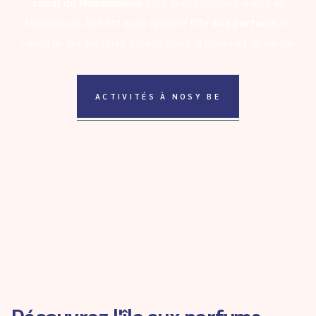
canal du Mozambique
près des côtes nord-ouest de
Madagascar. Elle est aussi appelée
l'île aux parfums
en
raison de ses senteurs d'ylang-ylang, d'épices et de vanille.
ACTIVITÉS À NOSY BE
Découvrez l'île aux parfums