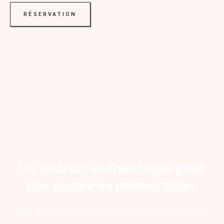
RÉSERVATION
Un endroit authentique pour
des vacances mémorables
Nosy Be
est une île côtière de Madagascar située dans le