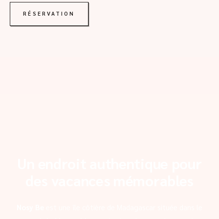
RÉSERVATION
Un endroit authentique pour
des vacances mémorables
Nosy Be
est une île côtière de Madagascar située dans le