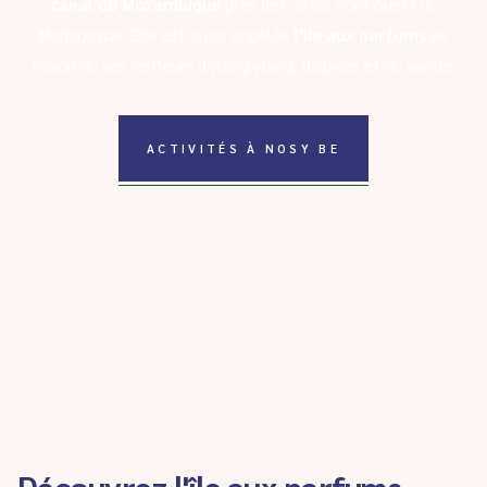
canal du Mozambique
près des côtes nord-ouest de
Madagascar. Elle est aussi appelée
l'île aux parfums
en
raison de ses senteurs d'ylang-ylang, d'épices et de vanille.
ACTIVITÉS À NOSY BE
Découvrez l'île aux parfums