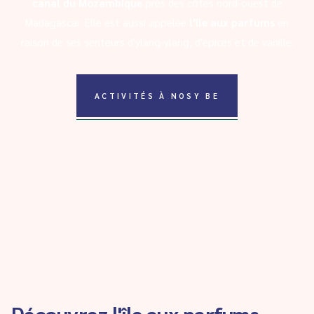
canal du Mozambique
près des côtes nord-ouest de
Madagascar. Elle est aussi appelée
l'île aux parfums
en
raison de ses senteurs d'ylang-ylang, d'épices et de vanille.
ACTIVITÉS À NOSY BE
Découvrez l'île aux parfums