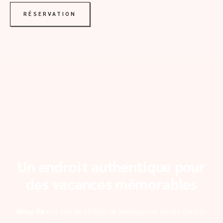
RÉSERVATION
Un endroit authentique pour
des vacances mémorables
Nosy Be
est une île côtière de Madagascar située dans le