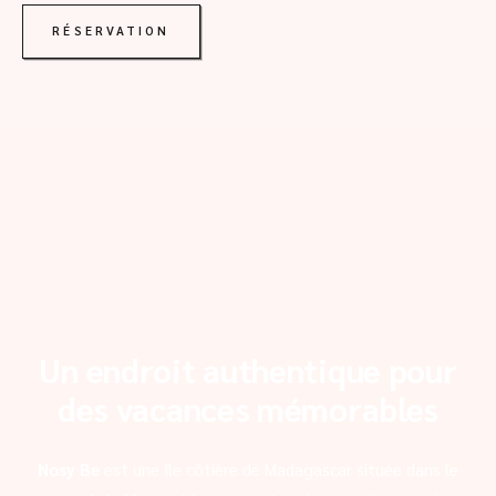
RÉSERVATION
Un endroit authentique pour
des vacances mémorables
Nosy Be
est une île côtière de Madagascar située dans le