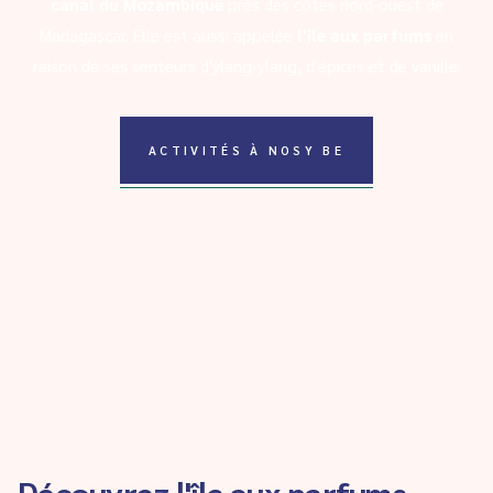
canal du Mozambique
près des côtes nord-ouest de
Madagascar. Elle est aussi appelée
l'île aux parfums
en
raison de ses senteurs d'ylang-ylang, d'épices et de vanille.
ACTIVITÉS À NOSY BE
Découvrez l'île aux parfums