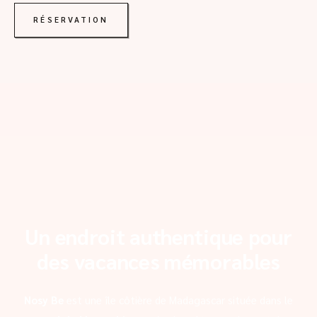
RÉSERVATION
Un endroit authentique pour
des vacances mémorables
Nosy Be
est une île côtière de Madagascar située dans le