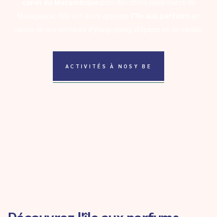
canal du Mozambique
près des côtes nord-ouest de
Madagascar. Elle est aussi appelée
l'île aux parfums
en
raison de ses senteurs d'ylang-ylang, d'épices et de vanille.
ACTIVITÉS À NOSY BE
Découvrez l'île aux parfums