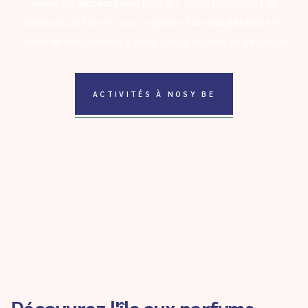
canal du Mozambique
près des côtes nord-ouest de
Madagascar. Elle est aussi appelée
l'île aux parfums
en
raison de ses senteurs d'ylang-ylang, d'épices et de vanille.
ACTIVITÉS À NOSY BE
Découvrez l'île aux parfums