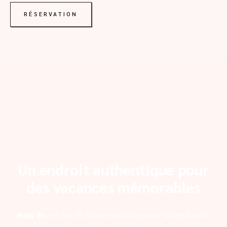
RÉSERVATION
Un endroit authentique pour
des vacances mémorables
Nosy Be
est une île côtière de Madagascar située dans le