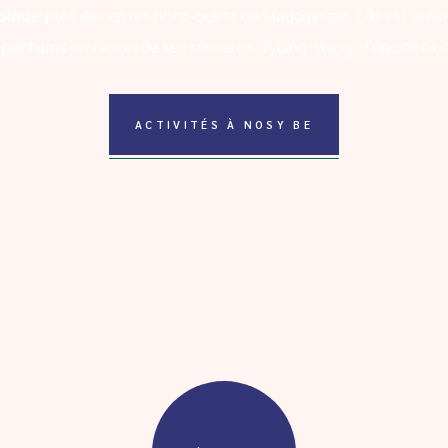
bique
près des côtes nord-ouest de Madagascar. Elle est aussi
x parfums
en raison de ses senteurs d'ylang-ylang, d'épices et d
ACTIVITÉS À NOSY BE