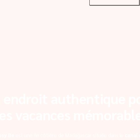
 endroit authentique p
es vacances mémorabl
osy Be
est une île côtière de Madagascar située dans le
canal