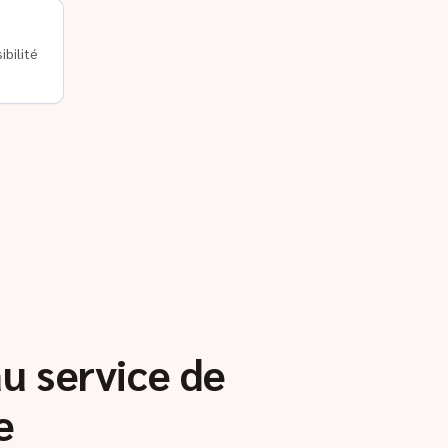
ibilité
au service de
e