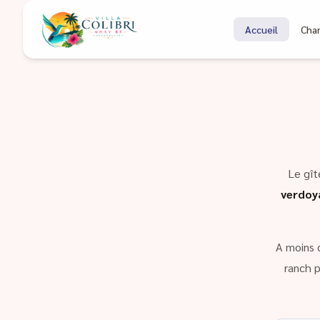
Bienvenue à Coli
Accueil
Cha
Gîte à Nosy Be Madagascar
Le gît
verdoy
A moins 
ranch p