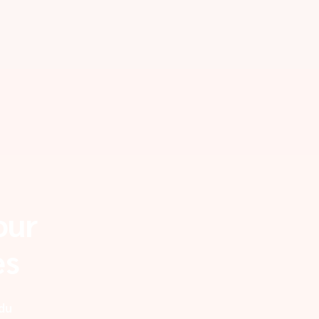
our
es
 du