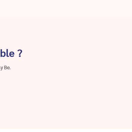
ble ?
y Be.