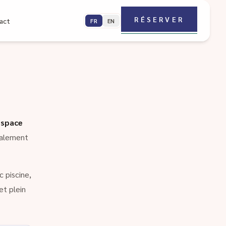
RÉSERVER
act
FR
EN
espace
galement
 piscine,
et plein