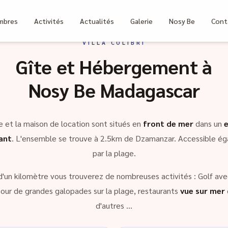
bri
mbres
Activités
Actualités
Galerie
Nosy Be
Cont
VILLA COLIBRI
Gîte et Hébergement à
Nosy Be Madagascar
e et la maison de location sont situés en
front de mer
dans un
ant
. L'ensemble se trouve à 2.5km de Dzamanzar. Accessible é
par la plage.
d'un kilomètre vous trouverez de nombreuses activités : Golf avec
our de grandes galopades sur la plage, restaurants
vue sur mer
d'autres …