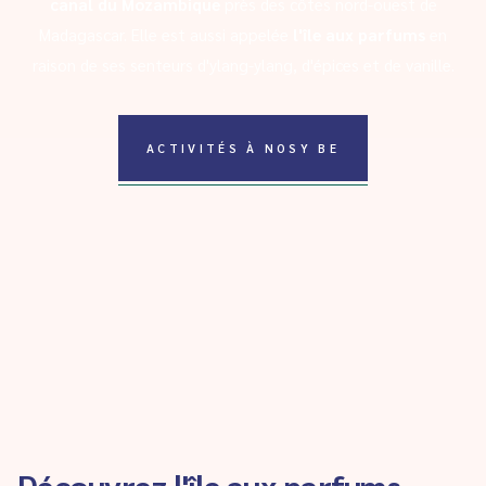
canal du Mozambique
près des côtes nord-ouest de
Madagascar. Elle est aussi appelée
l'île aux parfums
en
raison de ses senteurs d'ylang-ylang, d'épices et de vanille.
ACTIVITÉS À NOSY BE
Découvrez l'île aux parfums