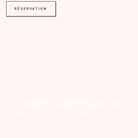
RÉSERVATION
Un endroit authentique pour
des vacances mémorables
Nosy Be
est une île côtière de Madagascar située dans le