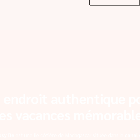
 endroit authentique p
es vacances mémorabl
osy Be
est une île côtière de Madagascar située dans le
canal