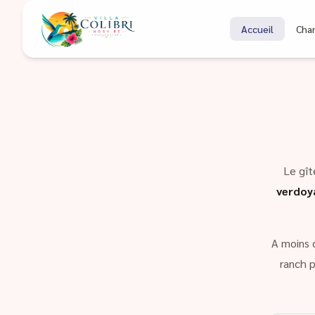
Bienvenue à Coli
Accueil
Cha
Gîte à Nosy Be Madagascar
Le gît
verdoy
A moins 
ranch p