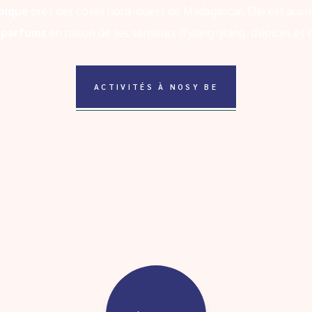
bique
près des côtes nord-ouest de Madagascar. Elle est aussi
x parfums
en raison de ses senteurs d'ylang-ylang, d'épices et d
ACTIVITÉS À NOSY BE