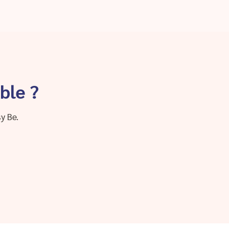
ble ?
y Be.