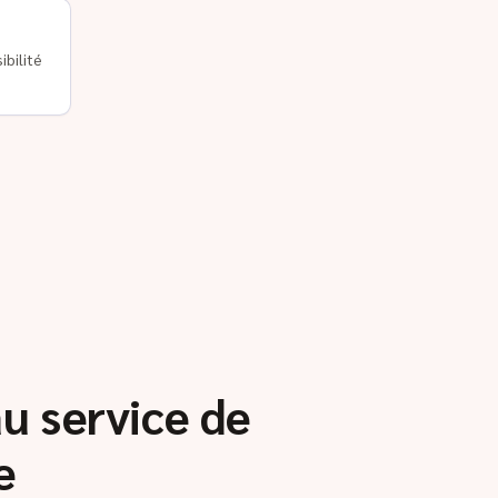
ibilité
au service de
e