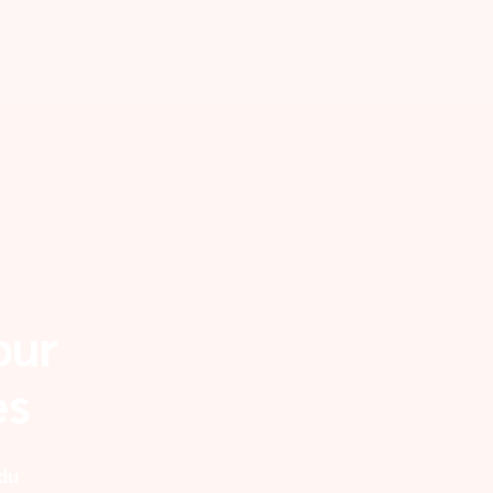
our
es
 du