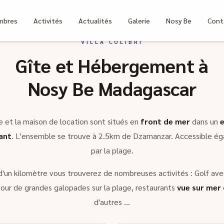
bri
mbres
Activités
Actualités
Galerie
Nosy Be
Cont
VILLA COLIBRI
Gîte et Hébergement à
Nosy Be Madagascar
e et la maison de location sont situés en
front de mer
dans un
ant
. L'ensemble se trouve à 2.5km de Dzamanzar. Accessible é
par la plage.
d'un kilomètre vous trouverez de nombreuses activités : Golf avec
our de grandes galopades sur la plage, restaurants
vue sur mer
d'autres …