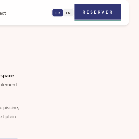
RÉSERVER
act
FR
EN
espace
galement
 piscine,
et plein