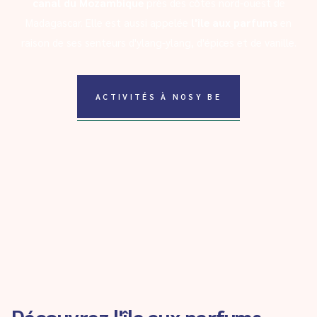
canal du Mozambique
près des côtes nord-ouest de
Madagascar. Elle est aussi appelée
l'île aux parfums
en
raison de ses senteurs d'ylang-ylang, d'épices et de vanille.
ACTIVITÉS À NOSY BE
Découvrez l'île aux parfums