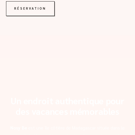
RÉSERVATION
Un endroit authentique pour
des vacances mémorables
Nosy Be
est une île côtière de Madagascar située dans le