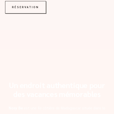
RÉSERVATION
Un endroit authentique pour
des vacances mémorables
Nosy Be
est une île côtière de Madagascar située dans le