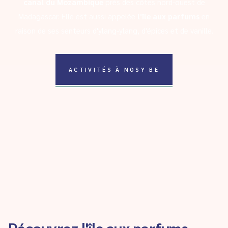
canal du Mozambique
près des côtes nord-ouest de
Madagascar. Elle est aussi appelée
l'île aux parfums
en
raison de ses senteurs d'ylang-ylang, d'épices et de vanille.
ACTIVITÉS À NOSY BE
Découvrez l'île aux parfums