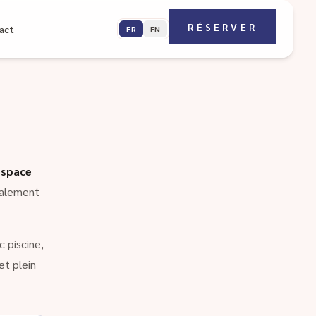
RÉSERVER
act
FR
EN
espace
galement
 piscine,
et plein