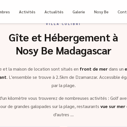
bri
mbres
Activités
Actualités
Galerie
Nosy Be
Cont
VILLA COLIBRI
Gîte et Hébergement à
Nosy Be Madagascar
e et la maison de location sont situés en
front de mer
dans un
ant
. L'ensemble se trouve à 2.5km de Dzamanzar. Accessible é
par la plage.
d'un kilomètre vous trouverez de nombreuses activités : Golf avec
our de grandes galopades sur la plage, restaurants
vue sur mer
d'autres …