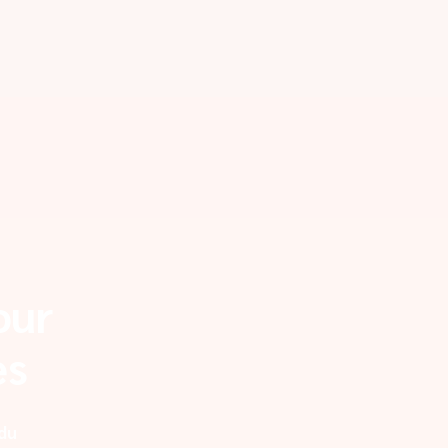
our
es
 du