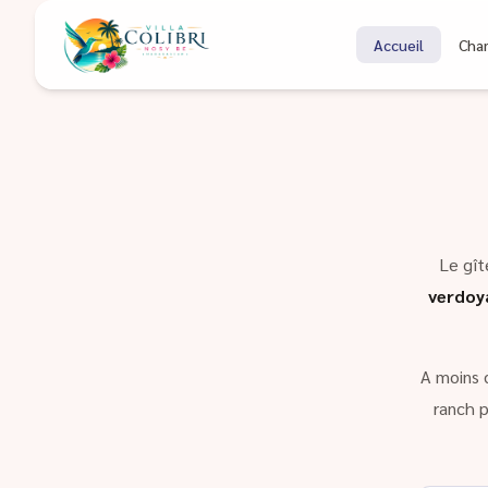
Bienvenue à Coli
Accueil
Cha
Gîte à Nosy Be Madagascar
Le gît
verdoy
A moins 
ranch p