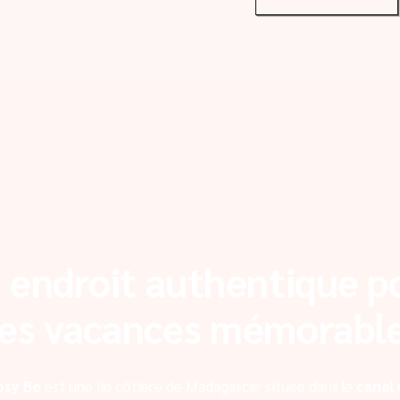
 endroit authentique p
es vacances mémorabl
osy Be
est une île côtière de Madagascar située dans le
canal