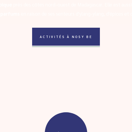
bique
près des côtes nord-ouest de Madagascar. Elle est aussi
x parfums
en raison de ses senteurs d'ylang-ylang, d'épices et d
ACTIVITÉS À NOSY BE