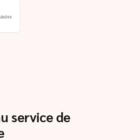
ibilité
au service de
e