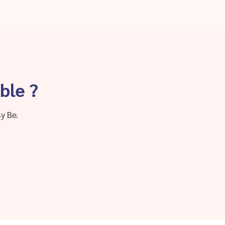
ble ?
y Be.