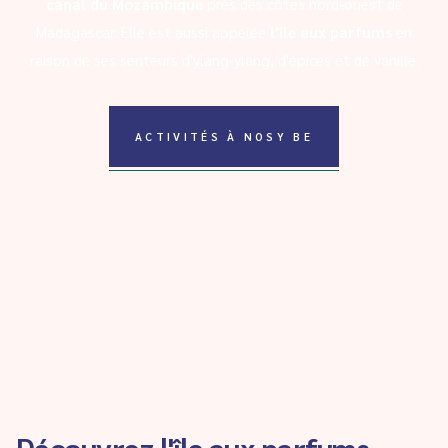
canal du Mozambique
près des côtes nord-ouest de
Madagascar. Elle est aussi appelée
l'île aux parfums
en
raison de ses senteurs d'ylang-ylang, d'épices et de vanille.
ACTIVITÉS À NOSY BE
Découvrez l'île aux parfums