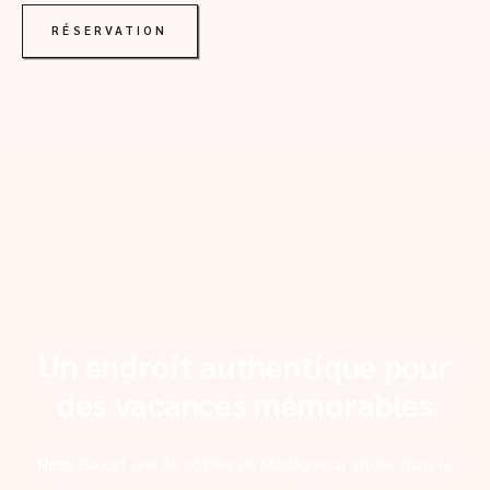
RÉSERVATION
Un endroit authentique pour
des vacances mémorables
Nosy Be
est une île côtière de Madagascar située dans le