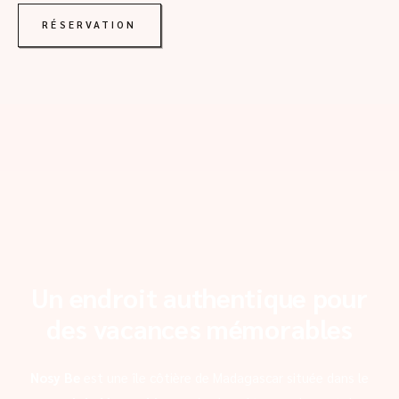
RÉSERVATION
Un endroit authentique pour
des vacances mémorables
Nosy Be
est une île côtière de Madagascar située dans le