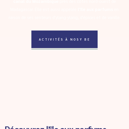
canal du Mozambique
près des côtes nord-ouest de
Madagascar. Elle est aussi appelée
l'île aux parfums
en
raison de ses senteurs d'ylang-ylang, d'épices et de vanille.
ACTIVITÉS À NOSY BE
Découvrez l'île aux parfums