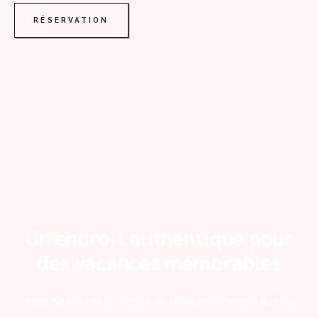
RÉSERVATION
Un endroit authentique pour
des vacances mémorables
Nosy Be
est une île côtière de Madagascar située dans le