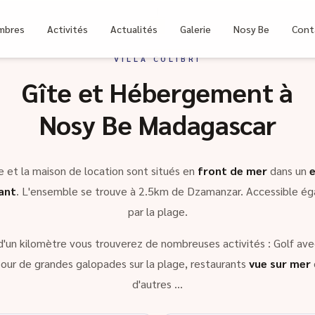
bri
mbres
Activités
Actualités
Galerie
Nosy Be
Cont
VILLA COLIBRI
Gîte et Hébergement à
Nosy Be Madagascar
e et la maison de location sont situés en
front de mer
dans un
ant
. L'ensemble se trouve à 2.5km de Dzamanzar. Accessible é
par la plage.
d'un kilomètre vous trouverez de nombreuses activités : Golf avec
our de grandes galopades sur la plage, restaurants
vue sur mer
d'autres …