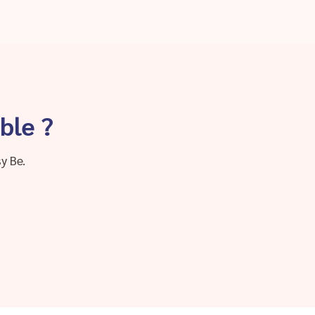
ble ?
y Be.