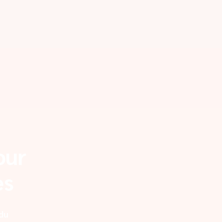
our
es
 du