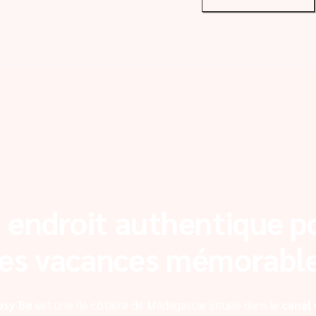
 endroit authentique p
es vacances mémorabl
osy Be
est une île côtière de Madagascar située dans le
canal