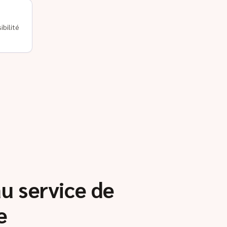
ibilité
au service de
e