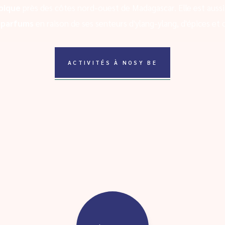
bique
près des côtes nord-ouest de Madagascar. Elle est aussi
x parfums
en raison de ses senteurs d'ylang-ylang, d'épices et d
ACTIVITÉS À NOSY BE