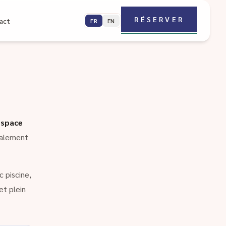
RÉSERVER
act
FR
EN
espace
galement
 piscine,
et plein