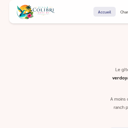
Bienvenue à Coli
Accueil
Cha
Gîte à Nosy Be Madagascar
Le gît
verdoy
A moins 
ranch p