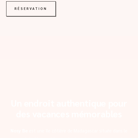
RÉSERVATION
Un endroit authentique pour
des vacances mémorables
Nosy Be
est une île côtière de Madagascar située dans le