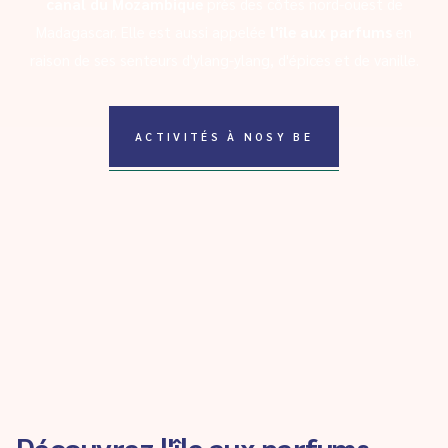
canal du Mozambique
près des côtes nord-ouest de
Madagascar. Elle est aussi appelée
l'île aux parfums
en
raison de ses senteurs d'ylang-ylang, d'épices et de vanille.
ACTIVITÉS À NOSY BE
Découvrez l'île aux parfums