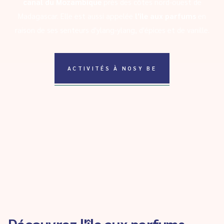
canal du Mozambique
près des côtes nord-ouest de
Madagascar. Elle est aussi appelée
l'île aux parfums
en
raison de ses senteurs d'ylang-ylang, d'épices et de vanille.
ACTIVITÉS À NOSY BE
Découvrez l'île aux parfums