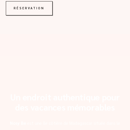
RÉSERVATION
Un endroit authentique pour
des vacances mémorables
Nosy Be
est une île côtière de Madagascar située dans le