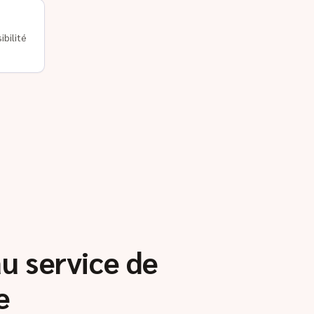
ibilité
au service de
e