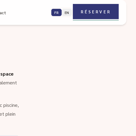
RÉSERVER
act
FR
EN
espace
galement
 piscine,
et plein