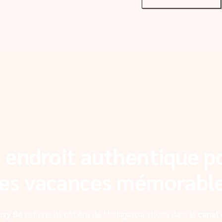
 endroit authentique p
es vacances mémorabl
osy Be
est une île côtière de Madagascar située dans le
canal