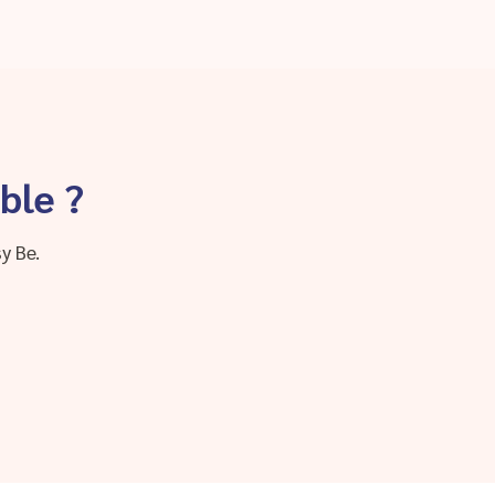
ble ?
y Be.