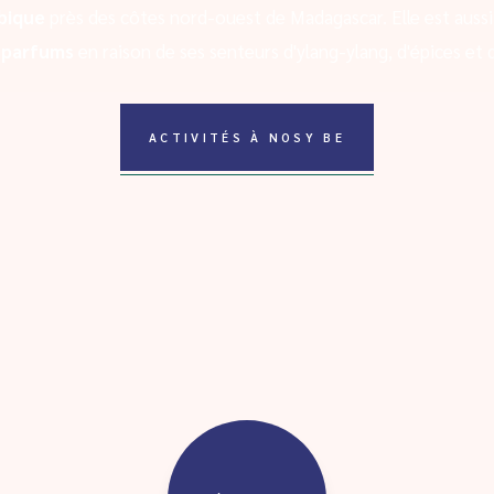
bique
près des côtes nord-ouest de Madagascar. Elle est aussi
x parfums
en raison de ses senteurs d'ylang-ylang, d'épices et d
ACTIVITÉS À NOSY BE