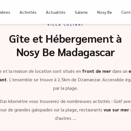
bri
mbres
Activités
Actualités
Galerie
Nosy Be
Cont
VILLA COLIBRI
Gîte et Hébergement à
Nosy Be Madagascar
e et la maison de location sont situés en
front de mer
dans un
ant
. L'ensemble se trouve à 2.5km de Dzamanzar. Accessible é
par la plage.
d'un kilomètre vous trouverez de nombreuses activités : Golf avec
our de grandes galopades sur la plage, restaurants
vue sur mer
d'autres …