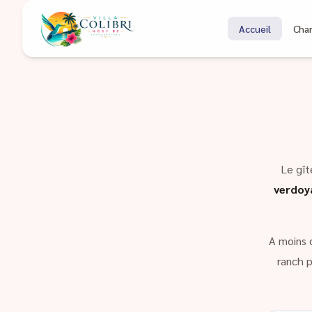
Bienvenue à Coli
Accueil
Cha
Gîte à Nosy Be Madagascar
Le gît
verdoy
A moins 
ranch p