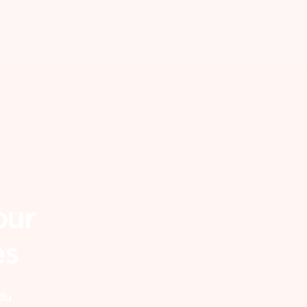
our
es
 du