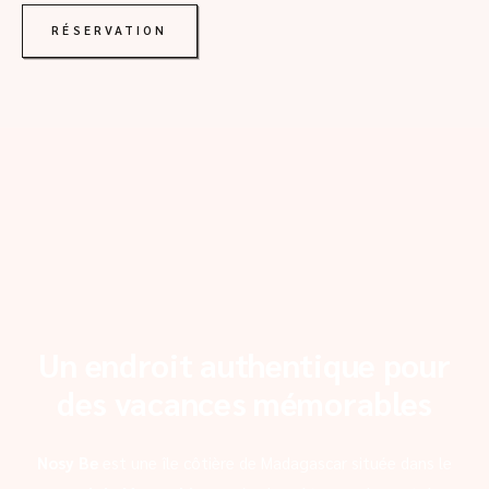
RÉSERVATION
Un endroit authentique pour
des vacances mémorables
Nosy Be
est une île côtière de Madagascar située dans le