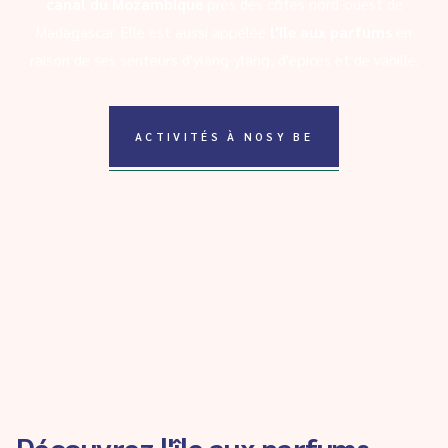
canal du Mozambique
près des côtes nord-ouest de
Madagascar. Elle est aussi appelée
l'île aux parfums
en
raison de ses senteurs d'ylang-ylang, d'épices et de vanille.
ACTIVITÉS À NOSY BE
Découvrez l'île aux parfums