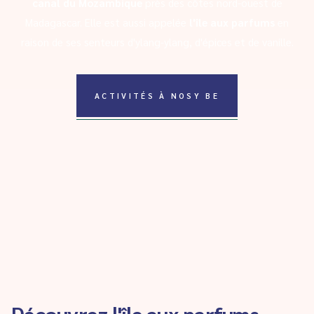
canal du Mozambique
près des côtes nord-ouest de
Madagascar. Elle est aussi appelée
l'île aux parfums
en
raison de ses senteurs d'ylang-ylang, d'épices et de vanille.
ACTIVITÉS À NOSY BE
Découvrez l'île aux parfums