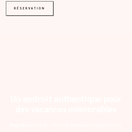
RÉSERVATION
Un endroit authentique pour
des vacances mémorables
Nosy Be
est une île côtière de Madagascar située dans le