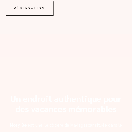
RÉSERVATION
Un endroit authentique pour
des vacances mémorables
Nosy Be
est une île côtière de Madagascar située dans le