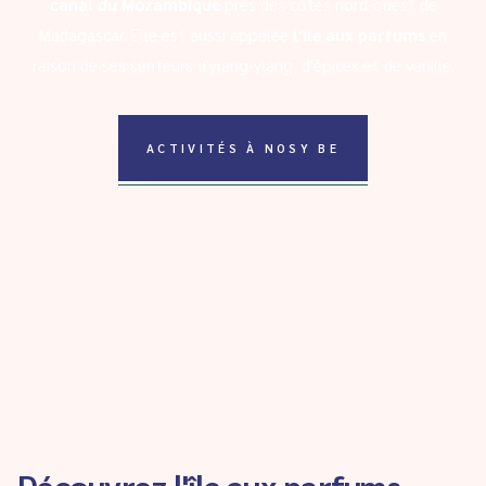
canal du Mozambique
près des côtes nord-ouest de
Madagascar. Elle est aussi appelée
l'île aux parfums
en
raison de ses senteurs d'ylang-ylang, d'épices et de vanille.
ACTIVITÉS À NOSY BE
Découvrez l'île aux parfums