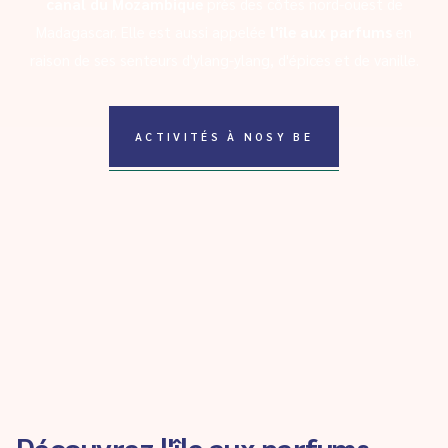
canal du Mozambique
près des côtes nord-ouest de
Madagascar. Elle est aussi appelée
l'île aux parfums
en
raison de ses senteurs d'ylang-ylang, d'épices et de vanille.
ACTIVITÉS À NOSY BE
Découvrez l'île aux parfums