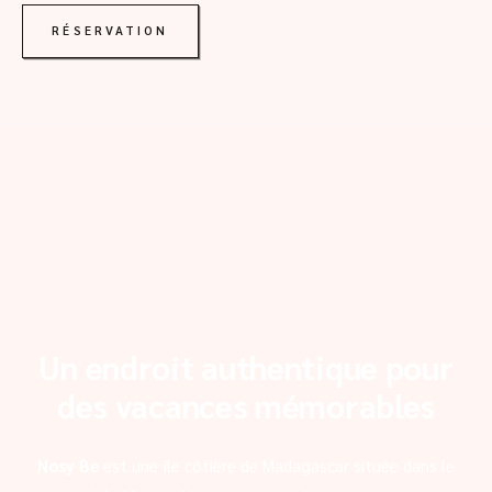
RÉSERVATION
Un endroit authentique pour
des vacances mémorables
Nosy Be
est une île côtière de Madagascar située dans le