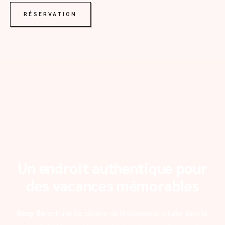
RÉSERVATION
Un endroit authentique pour
des vacances mémorables
Nosy Be
est une île côtière de Madagascar située dans le