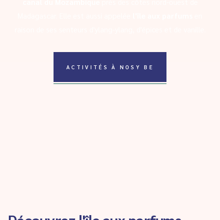
canal du Mozambique
près des côtes nord-ouest de
Madagascar. Elle est aussi appelée
l'île aux parfums
en
raison de ses senteurs d'ylang-ylang, d'épices et de vanille.
ACTIVITÉS À NOSY BE
Découvrez l'île aux parfums