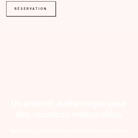
RÉSERVATION
Un endroit authentique pour
des vacances mémorables
Nosy Be
est une île côtière de Madagascar située dans le