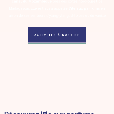
canal du Mozambique
près des côtes nord-ouest de
Madagascar. Elle est aussi appelée
l'île aux parfums
en
raison de ses senteurs d'ylang-ylang, d'épices et de vanille.
ACTIVITÉS À NOSY BE
Découvrez l'île aux parfums