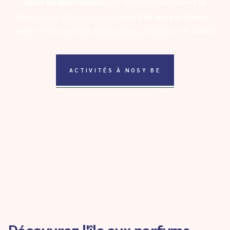
canal du Mozambique
près des côtes nord-ouest de
Madagascar. Elle est aussi appelée
l'île aux parfums
en
raison de ses senteurs d'ylang-ylang, d'épices et de vanille.
ACTIVITÉS À NOSY BE
Découvrez l'île aux parfums