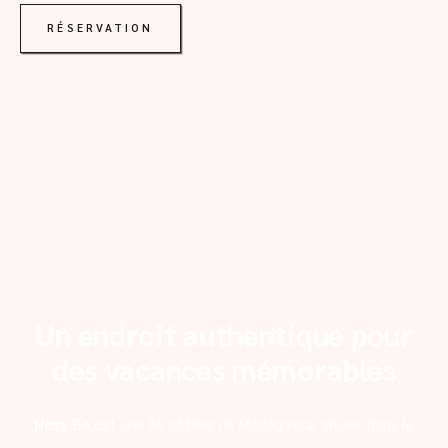
RÉSERVATION
Un endroit authentique pour
des vacances mémorables
Nosy Be
est une île côtière de Madagascar située dans le