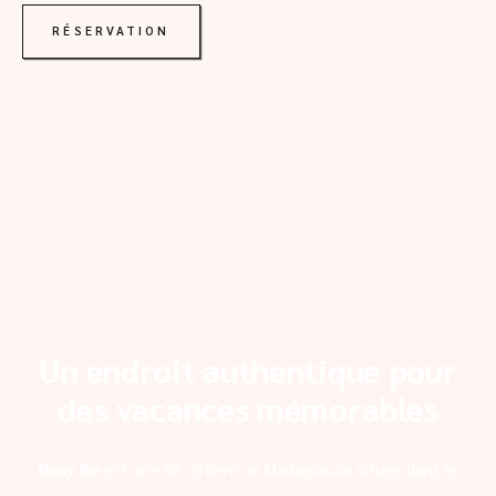
RÉSERVATION
Un endroit authentique pour
des vacances mémorables
Nosy Be
est une île côtière de Madagascar située dans le