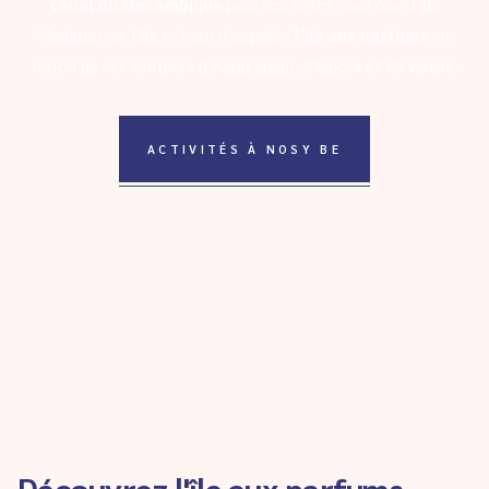
canal du Mozambique
près des côtes nord-ouest de
Madagascar. Elle est aussi appelée
l'île aux parfums
en
raison de ses senteurs d'ylang-ylang, d'épices et de vanille.
ACTIVITÉS À NOSY BE
Découvrez l'île aux parfums